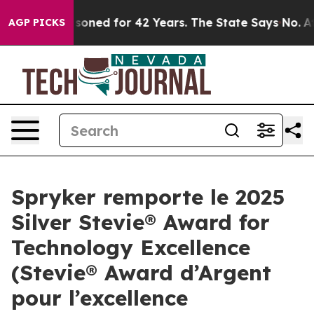
gly Imprisoned for 42 Years. The State Says No.
At th
AGP PICKS
Spryker remporte le 2025
Silver Stevie® Award for
Technology Excellence
(Stevie® Award d’Argent
pour l’excellence