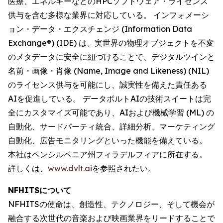
医療、エネルギーなどのHPCソフトウェア・ライセンス
供与を含む多様な業界に対応している。 インフォメーシ
ョン・データ・エクスチェンジ (Information Data
Exchange®) (IDE) は、実世界の物理オブジェクトを不変
のメタデータに安全に紐づけることで、デジタルツインと
名前・画像・肖像 (Name, Image and Likeness) (NIL)
のライセンス供与を可能にし、誠実性を備えた責任ある
AIを促進している。 データボルトAIの技術スイートは完
全にカスタマイズ可能であり、AIおよび機械学習 (ML) の
自動化、サードパーティ統合、詳細分析、マーケティング
自動化、広告モニタリングといった機能を備えている。
本社はペンシルベニア州フィラデルフィアに所在する。
詳しくは、
www.dvlt.ai
を参照されたい。
NFHITSについて
NFHITSの使命は、創造性、テクノロジー、そして機会が
融合する次世代の音楽および映画業界をリードすることで