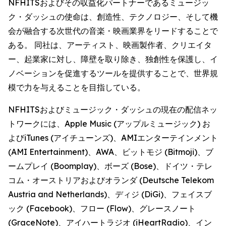
NFHITSおよびその収益化パートナーであるミュージッ
ク・ダッシュの使命は、創造性、テクノロジー、そして機
会が融合する次世代の音楽・映画業界をリードすることで
ある。 同社は、アーティスト、映画製作者、クリエイタ
ー、起業家に対し、障壁を取り除き、独創性を保護し、イ
ノベーションを促進するツールを提供することで、世界規
模で力を与えることを目指している。
NFHITSおよびミュージック・ダッシュの現在の配信ネッ
トワークには、Apple Music (アップルミュージック) お
よびiTunes (アイチューンズ)、AMIエンターテインメント
(AMI Entertainment)、AWA、ビットモジ (Bitmoji)、ブ
ームプレイ (Boomplay)、ボーズ (Bose)、ドイツ・テレ
コム・オーストリアおよびオランダ (Deutsche Telekom
Austria and Netherlands)、ディジ (DiGi)、フェイスブ
ック (Facebook)、フロー (Flow)、グレースノート
(GraceNote)、アイハートラジオ (iHeartRadio)、イン