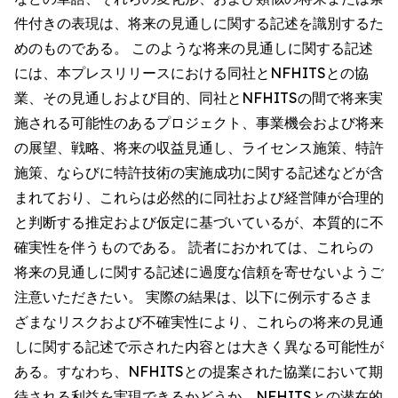
件付きの表現は、将来の見通しに関する記述を識別するた
めのものである。 このような将来の見通しに関する記述
には、本プレスリリースにおける同社とNFHITSとの協
業、その見通しおよび目的、同社とNFHITSの間で将来実
施される可能性のあるプロジェクト、事業機会および将来
の展望、戦略、将来の収益見通し、ライセンス施策、特許
施策、ならびに特許技術の実施成功に関する記述などが含
まれており、これらは必然的に同社および経営陣が合理的
と判断する推定および仮定に基づいているが、本質的に不
確実性を伴うものである。 読者におかれては、これらの
将来の見通しに関する記述に過度な信頼を寄せないようご
注意いただきたい。 実際の結果は、以下に例示するさま
ざまなリスクおよび不確実性により、これらの将来の見通
しに関する記述で示された内容とは大きく異なる可能性が
ある。すなわち、NFHITSとの提案された協業において期
待される利益を実現できるかどうか、NFHITSとの潜在的