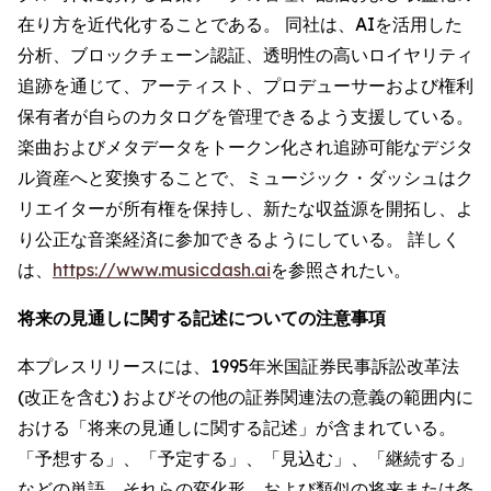
在り方を近代化することである。 同社は、AIを活用した
分析、ブロックチェーン認証、透明性の高いロイヤリティ
追跡を通じて、アーティスト、プロデューサーおよび権利
保有者が自らのカタログを管理できるよう支援している。
楽曲およびメタデータをトークン化され追跡可能なデジタ
ル資産へと変換することで、ミュージック・ダッシュはク
リエイターが所有権を保持し、新たな収益源を開拓し、よ
り公正な音楽経済に参加できるようにしている。 詳しく
は、
https://www.musicdash.ai
を参照されたい。
将来の見通しに関する記述についての注意事項
本プレスリリースには、1995年米国証券民事訴訟改革法
(改正を含む) およびその他の証券関連法の意義の範囲内に
おける「将来の見通しに関する記述」が含まれている。
「予想する」、「予定する」、「見込む」、「継続する」
などの単語、それらの変化形、および類似の将来または条