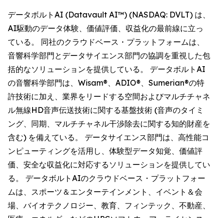
データボルトAI (Datavault AI™) (NASDAQ: DVLT) は、
AI駆動のデータ体験、価値評価、収益化の最前線に立っ
ている。 同社のクラウドベース・プラットフォームは、
音響科学部門とデータサイエンス部門の協調を重視した包
括的なソリューションを提供している。 データボルトAI
の音響科学部門は、Wisam®、ADIO®、Sumerian®の特
許技術に加え、業界をリードする空間およびマルチチャネ
ル無線HD音声伝送技術に関する基盤技術 (音声のタイミ
ング、同期、マルチチャネル干渉除去に関する知的財産を
含む) を備えている。 データサイエンス部門は、高性能コ
ンピューティングを活用し、体験型データ知覚、価値評
価、安全な収益化に対応するソリューションを提供してい
る。 データボルトAIのクラウドベース・プラットフォー
ムは、スポーツ＆エンターテインメント、イベント＆会
場、バイオテクノロジー、教育、フィンテック、不動産、