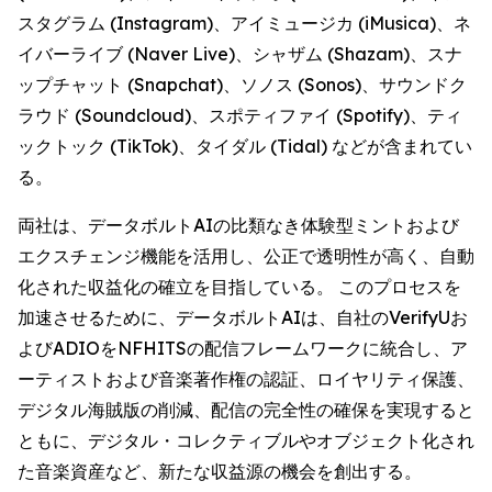
スタグラム (Instagram)、アイミュージカ (iMusica)、ネ
イバーライブ (Naver Live)、シャザム (Shazam)、スナ
ップチャット (Snapchat)、ソノス (Sonos)、サウンドク
ラウド (Soundcloud)、スポティファイ (Spotify)、ティ
ックトック (TikTok)、タイダル (Tidal) などが含まれてい
る。
両社は、データボルトAIの比類なき体験型ミントおよび
エクスチェンジ機能を活用し、公正で透明性が高く、自動
化された収益化の確立を目指している。 このプロセスを
加速させるために、データボルトAIは、自社のVerifyUお
よびADIOをNFHITSの配信フレームワークに統合し、ア
ーティストおよび音楽著作権の認証、ロイヤリティ保護、
デジタル海賊版の削減、配信の完全性の確保を実現すると
ともに、デジタル・コレクティブルやオブジェクト化され
た音楽資産など、新たな収益源の機会を創出する。