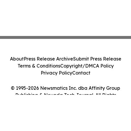
About
Press Release Archive
Submit Press Release
Terms & Conditions
Copyright/DMCA Policy
Privacy Policy
Contact
© 1995-2026 Newsmatics Inc. dba Affinity Group
Publishing & Nevada Tech Journal. All Rights
Reserved.
Cookie Settings / Your Privacy Choices