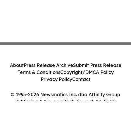
About
Press Release Archive
Submit Press Release
Terms & Conditions
Copyright/DMCA Policy
Privacy Policy
Contact
© 1995-2026 Newsmatics Inc. dba Affinity Group
Publishing & Nevada Tech Journal. All Rights
Reserved.
Cookie Settings / Your Privacy Choices