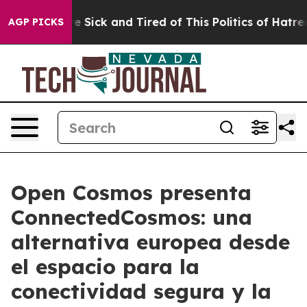
eople Are Sick and Tired of This Politics of Hatred”
Th
AGP PICKS
Open Cosmos presenta
ConnectedCosmos: una
alternativa europea desde
el espacio para la
conectividad segura y la