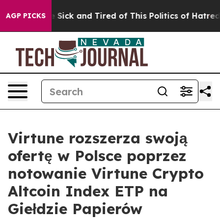
le Are Sick and Tired of This Politics of Hatred”
The S
AGP PICKS
Virtune rozszerza swoją
ofertę w Polsce poprzez
notowanie Virtune Crypto
Altcoin Index ETP na
Giełdzie Papierów