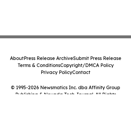
About
Press Release Archive
Submit Press Release
Terms & Conditions
Copyright/DMCA Policy
Privacy Policy
Contact
© 1995-2026 Newsmatics Inc. dba Affinity Group
Publishing & Nevada Tech Journal. All Rights
Reserved.
Cookie Settings / Your Privacy Choices